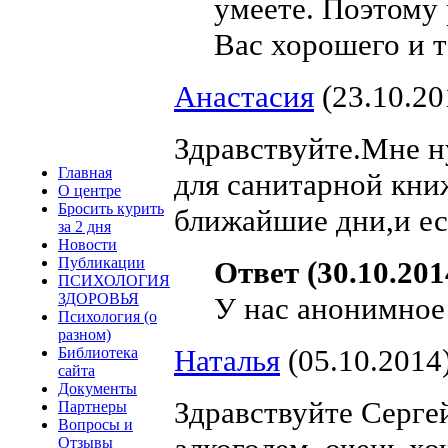
умеете. Поэтому р
Вас хорошего и т
Анастасия
(23.10.20
Здравствуйте.Мне н
Главная
для санитарной кни
О центре
Бросить курить
ближайшие дни,и есл
за 2 дня
Новости
Публикации
Ответ (30.10.201
ПСИХОЛОГИЯ
ЗДОРОВЬЯ
У нас анонимное
Психология (о
разном)
Наталья
(05.10.2014
Библиотека
сайта
Документы
Здравствуйте Серге
Партнеры
Вопросы и
Отзывы